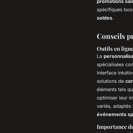
promotions sai
spécifiques boos
soldes
.
Conseils p
Outils en lign
La
personnalis
spécialisées co
interface intuit
solutions de
con
éléments tels q
optimiser leur i
variés, adaptés
événements sp
Importance du