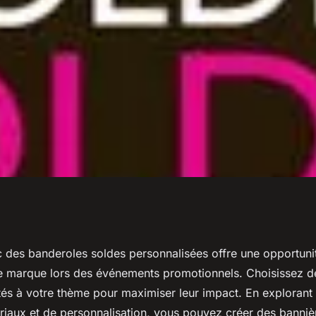
ersonnalisées :
ec des banderoles soldes personnalisées offre une opportuni
 marque lors des événements promotionnels. Choisissez d
e !
tés à votre thème pour maximiser leur impact. En explorant 
riaux et de personnalisation, vous pouvez créer des banniè