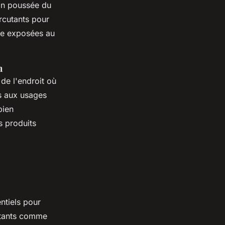
ion poussée du
ercutants pour
ême exposées au
n
de l'endroit où
s aux usages
bien
s produits
ntiels pour
cutants comme