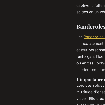
captivent l'atte
Océane
•
28 février 2025
•
5 min de lecture
soldes en un vé
Banderoles
Les
Banderoles 
immédiatement l
et leur personna
renforçant l'id
ou en tissu pol
intérieur comme 
L'importance 
Lors des soldes,
multitude d'ens
visuel. Elle cré