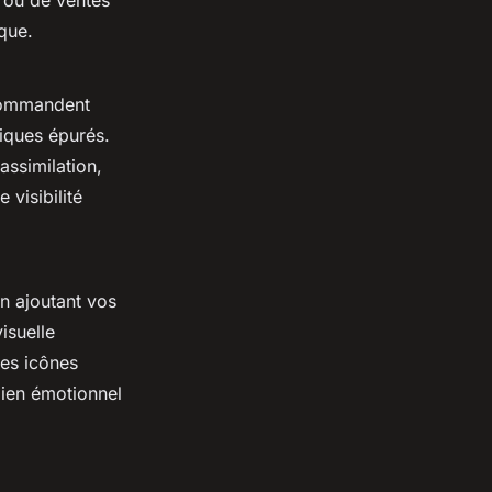
s ou de ventes
que.
ecommandent
hiques épurés.
assimilation,
visibilité
n ajoutant vos
isuelle
des icônes
 lien émotionnel