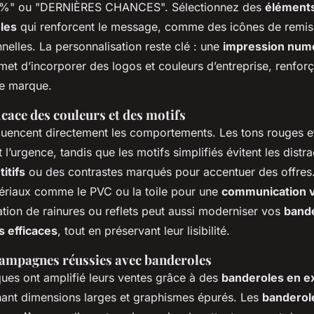
0%" ou "DERNIÈRES CHANCES". Sélectionnez des
élément
les
qui renforcent le message, comme des icônes de remis
nnelles. La personnalisation reste clé : une
impression num
et d’incorporer des logos et couleurs d’entreprise, renforça
tre marque.
ficace des couleurs et des motifs
luencent directement les comportements. Les tons rouges et 
t l’urgence, tandis que les motifs simplifiés évitent les distr
itifs
ou des contrastes marqués pour accentuer des offres
ériaux comme le PVC ou la toile pour une
communication v
isation de rainures ou reflets peut aussi moderniser vos
band
s efficaces
, tout en préservant leur lisibilité.
ampagnes réussies avec banderoles
ques ont amplifié leurs ventes grâce à des
banderoles en e
ant dimensions larges et graphismes épurés. Les
banderol