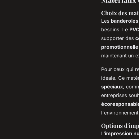
Choix des mat
Les
banderoles
besoins. Le
PV
supporter des
c
promotionnelle
maintenant un ex
Pour ceux qui re
idéale. Ce matér
spéciaux
, comm
entreprises sou
écoresponsabl
l'environnement
Options d'imp
L’
impression n