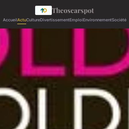
Theoscarspot
Accueil
Actu
Culture
Divertissement
Emploi
Environnement
Société