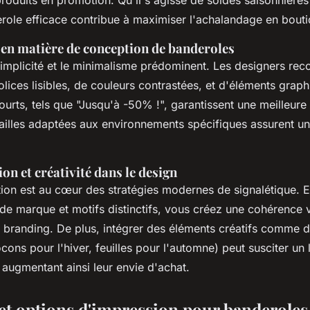
produits en promotion. Qu'il s'agisse de soldes saisonnière
erole efficace contribue à maximiser l'achalandage en bouti
 en matière de conception de banderoles
 simplicité et le minimalisme prédominent. Les designers r
 polices lisibles, de couleurs contrastées, et d'éléments grap
rts, tels que "Jusqu'à -50% !", garantissent une meilleure 
ailles adaptées aux environnements spécifiques assurent une 
on et créativité dans le design
tion est au cœur des stratégies modernes de signalétique. E
de marque et motifs distinctifs, vous créez une cohérence v
e branding. De plus, intégrer des éléments créatifs comme 
ocons pour l'hiver, feuilles pour l'automne) peut susciter un
, augmentant ainsi leur envie d'achat.
et options d'impression pour banderoles