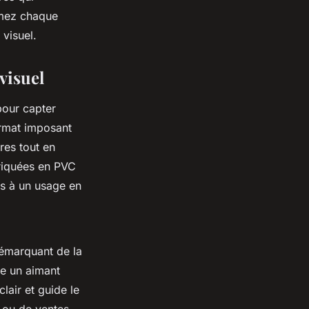
ormez chaque
visuel.
visuel
pour capter
ormat imposant
res tout en
briquées en PVC
es à un usage en
 démarquant de la
e un aimant
lair et guide le