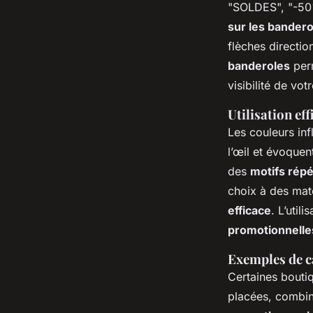
"SOLDES", "-5
sur les bandero
flèches directio
banderoles
perm
visibilité de vo
Utilisation ef
Les couleurs inf
l’œil et évoquen
des
motifs répét
choix à des mat
efficace
. L’util
promotionnelle
Exemples de c
Certaines bouti
placées, combin