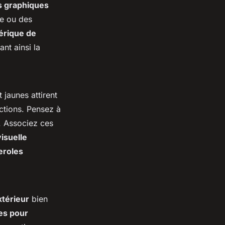
s graphiques
e ou des
érique de
nt ainsi la
jaunes attirent
actions. Pensez à
. Associez ces
isuelle
eroles
xtérieur
bien
es pour