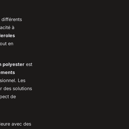
 différents
acité à
eroles
tout en
en polyester
est
ements
sionnel. Les
r des solutions
spect de
ieure avec des