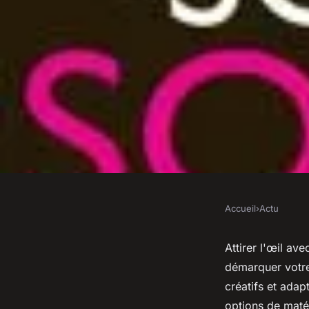
Accueil
›
Actu
ACTU
Banderoles soldes p
Attirer l'œil av
démarquer votre
attirez l'œil avec styl
créatifs et adap
options de maté