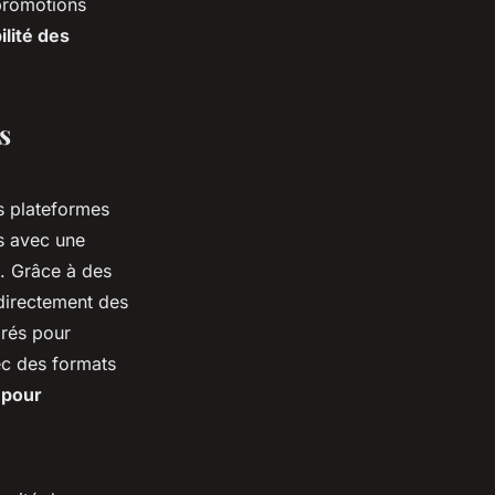
 promotions
ilité des
s
s plateformes
s avec une
. Grâce à des
r directement des
orés pour
ec des formats
 pour