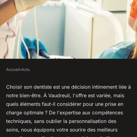
Accueil
›
Actu
ACTU
Trouver le meilleur dentiste à
Choisir son dentiste est une décision intimement liée à
notre bien-être. À Vaudreuil, l'offre est variée, mais
vaudreuil : guide et conseils
quels éléments faut-il considérer pour une prise en
charge optimale ? De l'expertise aux compétences
Océane
•
6 juillet 2024
•
2 min de lecture
techniques, sans oublier la personnalisation des
soins, nous équipons votre sourire des meilleurs