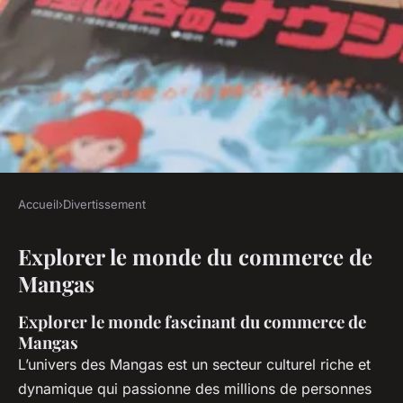
Accueil
›
Divertissement
DIVERTISSEMENT
Explorer le monde du commerce de
Comment lire des Mangas au
Mangas
meilleur prix ?
Explorer le monde fascinant du commerce de
Amélie
•
27 décembre 2023
•
9 min de lecture
Mangas
L’univers des Mangas est un secteur culturel riche et
dynamique qui passionne des millions de personnes