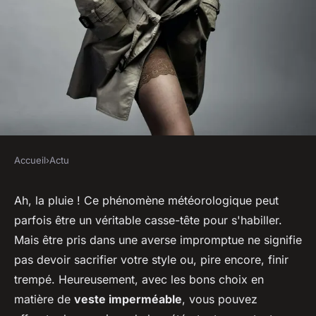
Accueil
›
Actu
ACTU
Bien choisir son imperméable
Ah, la pluie ! Ce phénomène météorologique peut
parfois être un véritable casse-tête pour s'habiller.
pour rester au sec avec style
Mais être pris dans une averse impromptue ne signifie
pas devoir sacrifier votre style ou, pire encore, finir
Océane
•
21 mars 2024
•
2 min de lecture
trempé. Heureusement, avec les bons choix en
matière de
veste imperméable
, vous pouvez